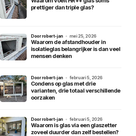
Waarom voelt HR++ glas soms
prettiger dan triple glas?
door robert-jan
mei 25, 2026
Waarom de afstandhouder in
isolatieglas belangrijker is dan veel
mensen denken
door robert-jan
februari 5, 2026
Condens op glas met drie
varianten, drie totaal verschillende
oorzaken
door robert-jan
februari 5, 2026
Waarom is glas via een glaszetter
zoveel duurder dan zelf bestellen?