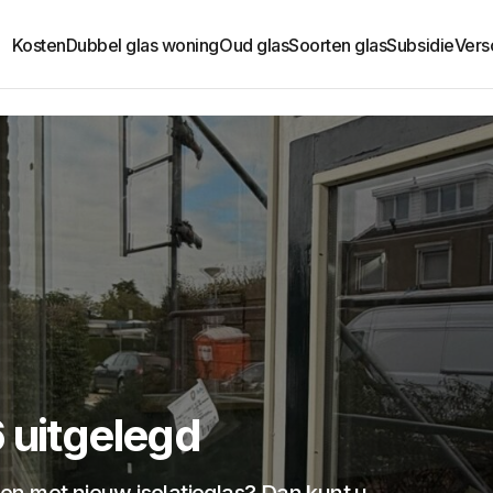
Kosten
Dubbel glas woning
Oud glas
Soorten glas
Subsidie
Versc
 uitgelegd