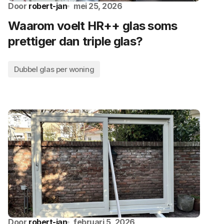
Door
robert-jan
mei 25, 2026
Waarom voelt HR++ glas soms
prettiger dan triple glas?
Dubbel glas per woning
Door
robert-jan
februari 5, 2026