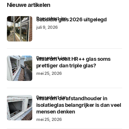
Nieuwe artikelen
door robert-jan
Subsidie glas 2026 uitgelegd
juli 9, 2026
door robert-jan
Waarom voelt HR++ glas soms
prettiger dan triple glas?
mei 25, 2026
door robert-jan
Waarom de afstandhouder in
isolatieglas belangrijker is dan veel
mensen denken
mei 25, 2026