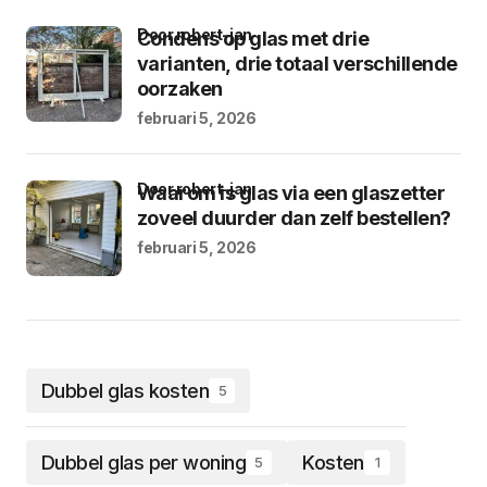
door robert-jan
Condens op glas met drie
varianten, drie totaal verschillende
oorzaken
februari 5, 2026
door robert-jan
Waarom is glas via een glaszetter
zoveel duurder dan zelf bestellen?
februari 5, 2026
Dubbel glas kosten
5
Dubbel glas per woning
Kosten
5
1