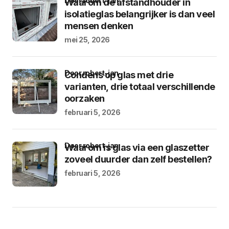
door robert-jan
Waarom de afstandhouder in
isolatieglas belangrijker is dan veel
mensen denken
mei 25, 2026
door robert-jan
Condens op glas met drie
varianten, drie totaal verschillende
oorzaken
februari 5, 2026
door robert-jan
Waarom is glas via een glaszetter
zoveel duurder dan zelf bestellen?
februari 5, 2026