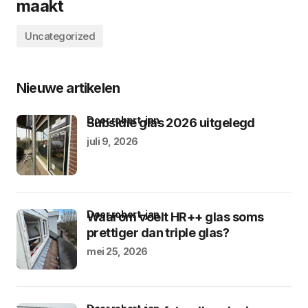
maakt
Uncategorized
Nieuwe artikelen
door robert-jan
Subsidie glas 2026 uitgelegd
juli 9, 2026
door robert-jan
Waarom voelt HR++ glas soms
prettiger dan triple glas?
mei 25, 2026